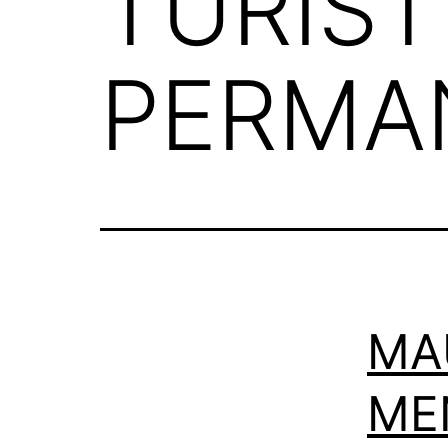
TURÍST
PERMA
MA
ME