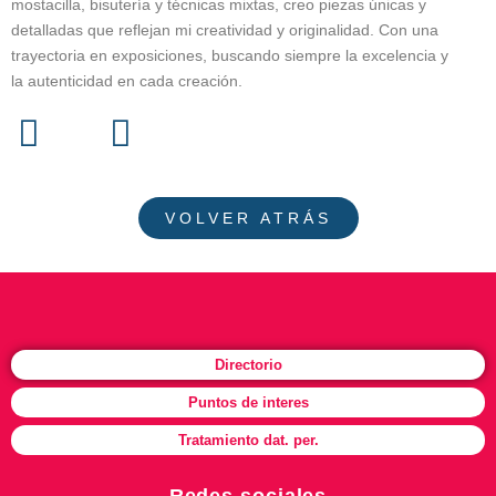
mostacilla, bisutería y técnicas mixtas, creo piezas únicas y
detalladas que reflejan mi creatividad y originalidad. Con una
trayectoria en exposiciones, buscando siempre la excelencia y
la autenticidad en cada creación.
VOLVER ATRÁS
Directorio
Puntos de interes
Tratamiento dat. per.
Redes sociales