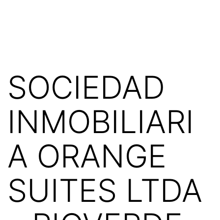
Saltar
Rionegro
al
Marca
contenido
Ciudad
SOCIEDAD
INMOBILIARI
A ORANGE
SUITES LTDA