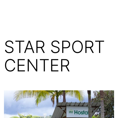
Saltar
Rionegro
al
Marca
contenido
Ciudad
STAR SPORT
CENTER