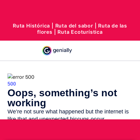
Ruta Histórica
|
Ruta del sabor
|
Ruta de las
flores
|
Ruta Ecoturística